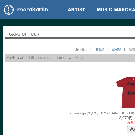
"GANG OF FOUR"
並べ替え |
名前順
|
価格順
| 新
全1件中1-1件を表示しています。 ｜前へ 1 次へ｜
square logo (スクエア ロゴ)／GANG OF 
2,970
在庫